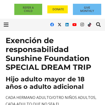
REFER A
GIVE
DONATE
CHILD
MONTHLY
Exención de
responsabilidad
Sunshine Foundation
SPECIAL DREAM TRIP
Hijo adulto mayor de 18
años o adulto adicional
CADA HERMANO ADULTO/OTRO NIÑOS ADULTOS,
CADA ADULTO QUE NO SEA EL